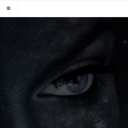
Sluit menu
MENU HELDERZIENDENONLINE.NL
Home
Account
Helderzienden
Login
Aanmaken
Vind helderziende
Wachtwoord
Fotoreading
Horoscoop
12