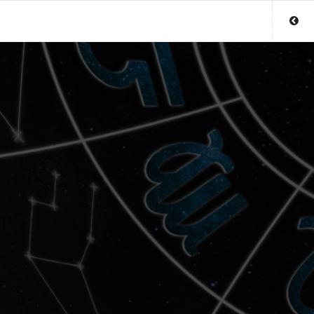
Sluit menu
UW HELDERZIENDEACCOUNT
Login
Aanmaken
Wachtwoord
COPYRIGHT 08 - 2026 MOBIEL V 2.0
HELDERZIENDENONLINE.NL