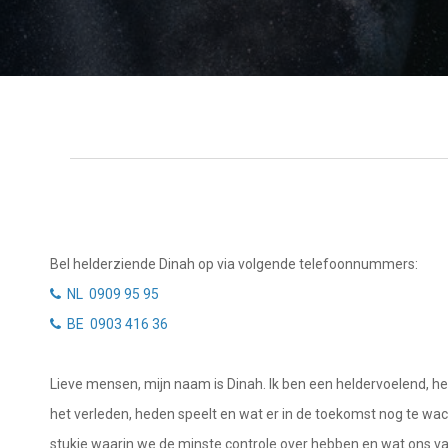
Tarotkaart
Waterman
Vissen
Getuigenissen
Ram
Belverzoek
Stier
Vragen?
Tweelingen
Info
Kreeft
Leeuw
Privacybeleid
Bel helderziende Dinah op via volgende telefoonnummers:
Maagd
NL 0909 95 95
Desktop website
BE 0903 416 36
Weegschaal
Sluit menu
Schorpioen
Lieve mensen, mijn naam is Dinah. Ik ben een heldervoelend, he
Boogschutter
het verleden, heden speelt en wat er in de toekomst nog te wach
CONTACT
stukje waarin we de minste controle over hebben en wat ons va
Steenbok