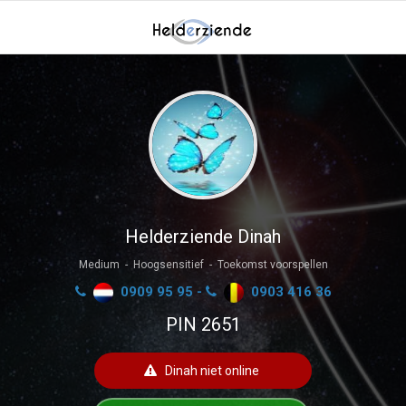
Helderziende Dinah
Medium - Hoogsensitief - Toekomst voorspellen
0909 95 95 -
0903 416 36
PIN 2651
Dinah niet online