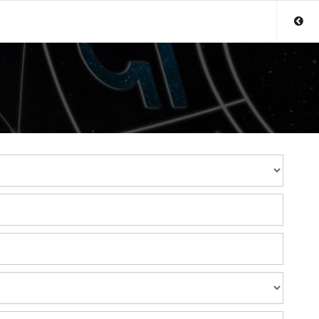
Sluit menu
UW HELDERZIENDEACCOUNT
Login
Aanmaken
Wachtwoord
COPYRIGHT 08 - 2026 MOBIEL V 2.0
HELDERZIENDENONLINE.NL