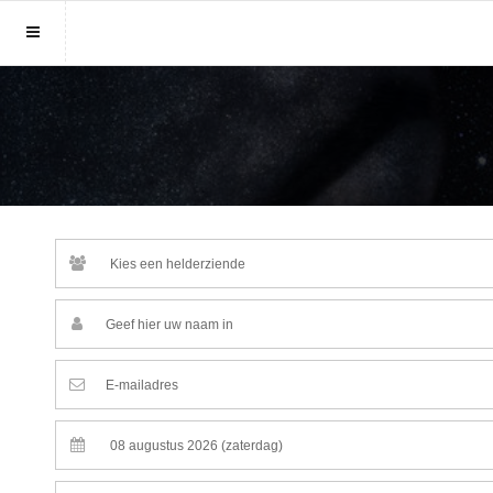
Sluit menu
MENU HELDERZIENDENONLINE.NL
Home
Account
Helderzienden
Login
Aanmaken
Vind helderziende
Wachtwoord
Fotoreading
Horoscoop
12