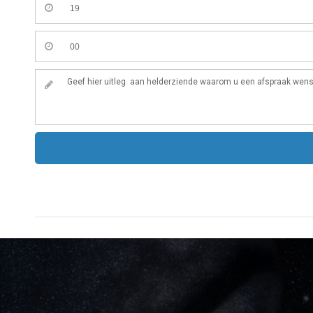
Tarotkaart
Waterman
Vissen
Getuigenissen
Ram
Belverzoek
Stier
Vragen?
Tweelingen
Info
Kreeft
Leeuw
Privacybeleid
Maagd
Desktop website
Weegschaal
Sluit menu
Schorpioen
Boogschutter
CONTACT
Steenbok