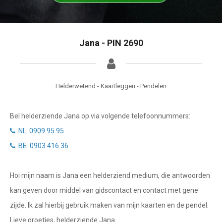
Tarotkaart
Waterman
Vissen
Getuigenissen
Jana - PIN 2690
Ram
Belverzoek
Stier
Vragen?
Tweelingen
Helderwetend - Kaartleggen - Pendelen
Info
Kreeft
Bel helderziende Jana op via volgende telefoonnummers:
Leeuw
Privacybeleid
NL 0909 95 95
Maagd
BE 0903 416 36
Desktop website
Weegschaal
Hoi mijn naam is Jana een helderziend medium, die antwoorden
Sluit menu
Schorpioen
kan geven door middel van gidscontact en contact met gene
Boogschutter
zijde. Ik zal hierbij gebruik maken van mijn kaarten en de pendel.
CONTACT
Lieve groetjes, helderziende Jana.
Steenbok